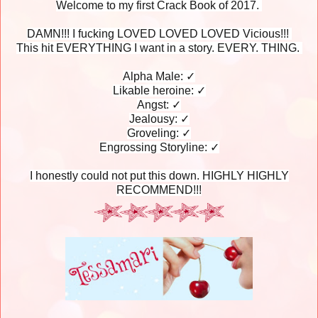
Welcome to my first Crack Book of 2017.
DAMN!!! I fucking LOVED LOVED LOVED Vicious!!!
This hit EVERYTHING I want in a story. EVERY. THING.
Alpha Male: ✓
Likable heroine: ✓
Angst: ✓
Jealousy: ✓
Groveling: ✓
Engrossing Storyline: ✓
I honestly could not put this down. HIGHLY HIGHLY
RECOMMEND!!!