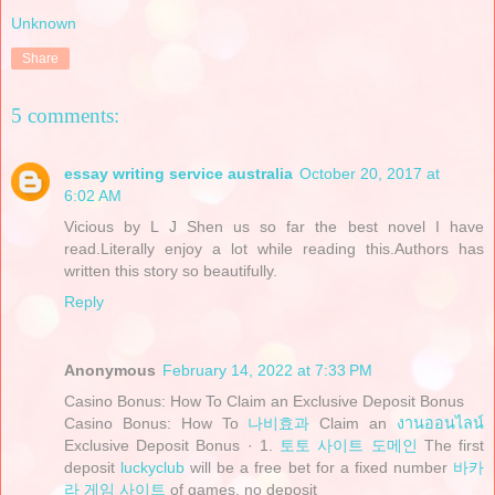
Unknown
Share
5 comments:
essay writing service australia
October 20, 2017 at
6:02 AM
Vicious by L J Shen us so far the best novel I have
read.Literally enjoy a lot while reading this.Authors has
written this story so beautifully.
Reply
Anonymous
February 14, 2022 at 7:33 PM
Casino Bonus: How To Claim an Exclusive Deposit Bonus
Casino Bonus: How To
나비효과
Claim an
งานออนไลน์
Exclusive Deposit Bonus · 1.
토토 사이트 도메인
The first
deposit
luckyclub
will be a free bet for a fixed number
바카
라 게임 사이트
of games, no deposit